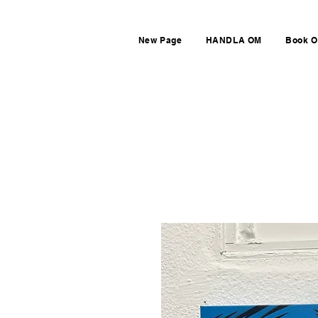
New Page
HANDLA OM
Book O