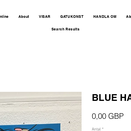
nline
About
VISAR
GATUKONST
HANDLA OM
Ab
Search Results
BLUE HA
Pr
0,00 GBP
Antal
*