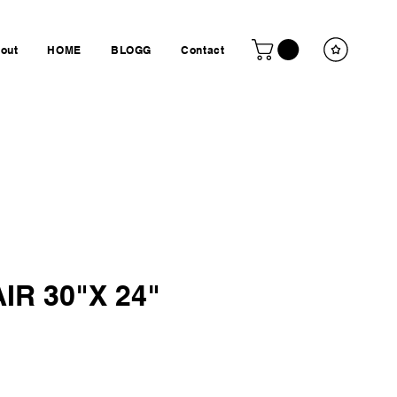
out
HOME
BLOGG
Contact
IR 30"X 24"
is